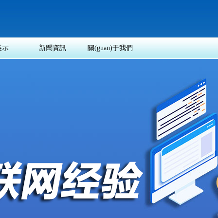
展示
新聞資訊
關(guān)于我們