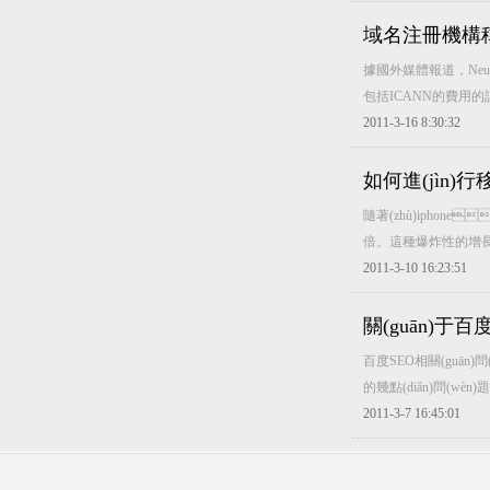
域名注冊機構稱(c
據國外媒體報道，Ne
包括ICANN的費用的話(
2011-3-16 8:30:32
如何進(jìn)行
隨著(zhù)iphone
倍。這種爆炸性的增
2011-3-10 16:23:51
關(guān)于百
百度SEO相關(guān)問
的幾點(diǎn)問(wèn
2011-3-7 16:45:01