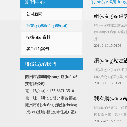
行業(yè)動(dòng)
新聞中心
公司新聞
網(wǎng)站建
網(wǎng)站建設對企業(
行業(yè)動(dòng)態(tài)
(yè)形象在這個(gè)競爭
技術(shù)資料
是…
2011-3-16 15:54:56
客戶(hù)案例
網(wǎng)站
聯(lián)系我們
網(wǎng)絡(luò )
隨州市清華網(wǎng)絡(luò )科
(luò )營(yíng)銷
2011-3-16 15:53:29
技有限公司
電 話(huà)：177-8671-3510
我看網(wǎng)
地 址：湖北省隨州市曾都區
隨州市創(chuàng )新創(chuàng
網(wǎng)站建設，顧名思
)業(yè)基地5樓(文峰佳苑C區)
內容差異化、頁(yè
2011-3-16 15:51:37