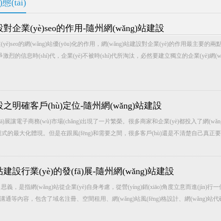
態(tài)
設對企業(yè)seo的作用-隨州網(wǎng)站建設
yè)seo的網(wǎng)站優(yōu)化的作用，網(wǎng)站建設對企業(yè)的作用最主要的兩點(di
激烈的信息時(shí)代，企業(yè)不被時(shí)代所淘汰，必然要建立獨立的企業(yè)網(wǎng)
建設之明確客戶(hù)定位-隨州網(wǎng)站建設
的發(fā)展讓電子商務(wù)市場(chǎng)出現了一片繁榮。很多商家和企業(yè)都投入了網(wǎ
(xiāo)模式的最大化體現。但是在跟風(fēng)和需要之間，很多客戶(hù)還是不清楚自
站建設行業(yè)的發(fā)展-隨州網(wǎng)站建設
義，是指網(wǎng)站從企業(yè)自身考慮，從營(yíng)銷(xiāo)角度立意而進(jìn)行一個
)面溝通等內容，包含了域名注冊、空間租用、網(wǎng)站風(fēng)格設計、網(wǎng