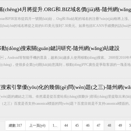
hēng)4月將提升.ORG和.BIZ域名價(jià)格-隨州網(wǎn
ustar和PIR宣布從四月一號開(kāi)始，.Org和.Biz結尾的域名的注冊?xún)r(jià)格將上漲
huà).bit的域名將從之前的6.85美元漲到7.30美元。如果包括ICANN手續費的話(hu
移動(dòng)搜索關(guān)鍵詞研究-隨州網(wǎng)站建設
，Android等智能手機的普及，越來(lái)越多人使用移動(dòng)搜索。 2009至20
長(cháng)，使很多企業(yè)開(kāi)始意識到，移動(dòng)PPC廣告是爭取客源的一塊
度搜索引擎優(yōu)化的幾個(gè)問(wèn)題(之三)-隨州網(w
(wèn)題的總結之三啦。依然還是從百度站長(cháng)俱樂(lè )部長(cháng)里提取出來(lái
)題（之三）百度是否支持canonical標簽的問(wèn)題？百度目前是不支持canonical標簽的
總數 317
上一頁(yè)
1...
44
45
46
47
48
49
5